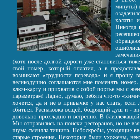
минуты) 
озадачил
халаты и
Никогда 
ресепшео
обращаю
ошиблись
замечани
(хотя после долгой дороги уже становиться тяж
свой номер, который оплатил, а в предоставл
возникают «трудности перевода» и я прошу в
великодушно соглашаются мне поменять номер.
ключ-карту и прихватив с собой портье мы с жен
параметрам! Ладно, думаю, ребята что-то «химича
хочется, да и не в привычке у нас спать, если
сбиться. Распаковка вещей, бодрящий душ и - в
довольно прохладно и ветренно. В близлежащей 
Мы отправились на поиски ресторанов, но не взя
шума сменяла тишина. Небоскребы, уходящие вве
старые строения. Некоторые были ухожены, нек