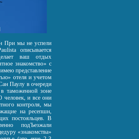
ран При мы не успели
aulista описывается
делает ваш отдых
ятное знакомство» с
я имею представление
тью» отеля и учетом
Сан Паулу в очереди
в в таможенной зоне
 человек, и все они
тного контроля, мы
ужащие на ресепшн,
щих постояльцев. В
пенно подЪезжали
едуру «знакомства»
ортье (это еще 2-3