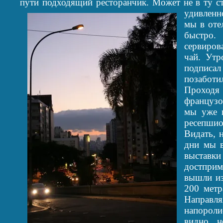
пути подходящий ресторанчик. Может не в ту ст
удивленн
мы в оте
быстро.
сервиров
чай. Утр
подписал
позаботи
Проходя 
французо
мы уже н
ресепши
Видать, 
дни мы в
выставк
достприм
вышли из
200 метр
Направ
напороли
видно н