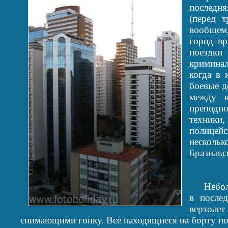
последня
(перед 
вообщем
город вр
поездк
криминал
когда в 
боевые д
между к
преподн
техники,
полицей
нескольк
Бразильс
Небольш
в послед
вертол
снимающими гонку. Все находящиеся на борту п