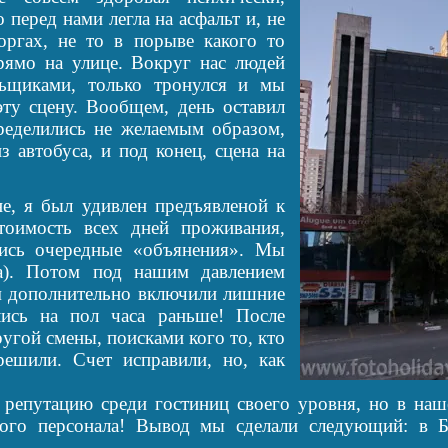
 перед нами легла на асфальт и, не
оргах, не то в порыве какого то
прямо на улице. Вокруг нас людей
льщиками, только тронулся и мы
ту сцену. Вообщем, день оставил
ределились не желаемым образом,
 автобуса, и под конец, сцена на
, я был удивлен предъявленой к
тоимость всех дней проживания,
ись очередные «объянения». Мы
а). Потом под нашим давлением
ам дополнительно включили лишние
ились на пол часа раньше! После
угой смены, поисками кого то, кто
решили. Счет исправили, но, как
епутацию среди гостиниц своего уровня, но в наше
того персонала! Вывод мы сделали следующий: в 