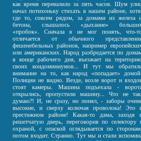
как время перевалило за пять часов. Шум ули
начал потихоньку стихать в нашем районе, хотя
где то, совсем рядом, за домами из железа 
бетона, слышалось «дыхание» больши
«пробок». Сначала я не мог понять, что-т
отличается от обычного представлени
фешенебельных районов, например европейски
или американских. Народ разбредается по дома
в конце рабочего дня, въезжает на територи
своих кондоминиумов... И тут мы обратил
внимание на то, как народ «попадает» домой
Полиции не видно. Везде, возле ворот и входо
стоят камеры. Машина подъехала - ворот
открылись, пропустили машину... Что не так
думаю?! И, не сразу, но понял, - заборы очен
высокие, и сверху колючая проволока! Это 
престижном районе! Какая-то дама, заходя 
решетчатую дверь, переговорив по селектору 
охраной, с опаской оглядывается по сторонам
потом входит. Странно. Тут мы и стали вспомин