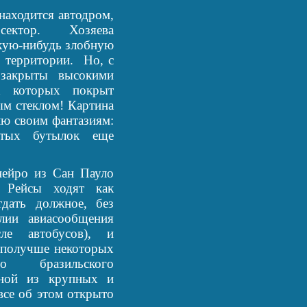
аходится автодром,
ектор. Хозяева
акую-нибудь злобную
 территории. Но, с
 закрыты высокими
х которых покрыт
ым стеклом! Картина
лю своим фантазиям:
итых бутылок еще
йро из Сан Пауло
. Рейсы ходят как
тдать должное, без
лии авиасообщения
ле автобусов), и
 получше некоторых
во бразильского
дной из крупных и
все об этом открыто