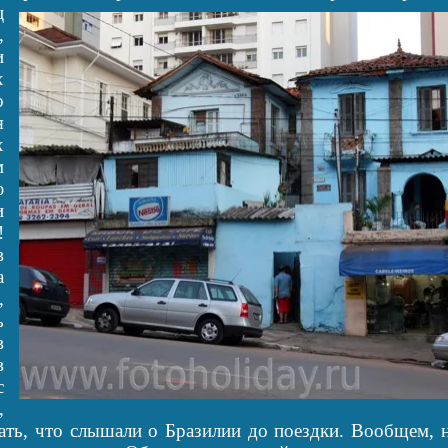
ц
,
и
х
о
я
х
м
ю
и
!
в
а
,
ь
в
в
с
,
ать, что слышали о Бразилии до поездки. Вообщем, н