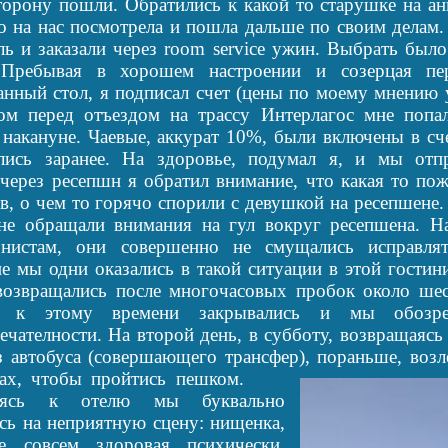
орону пошли. Обратились к какой то старушке на ан
о на нас посмотрела и пошла дальше по своим делам
ль и заказали через room service ужин. Выбрать было
 Пребывая в хорошем настроении и созерцая п
анный стол, я подписал счет (цены по моему мнению 
ом перед отъездом на трассу Интерлагос мне попал
 накануне. Чаевые, аккурат 10%, были включены в сч
лись заранее. На здоровье, подумал я, и мы отпр
через ресепшн я обратил внимание, что какая то пож
в, о чем то горячо спорили с девушкой на ресепшене
е обращали внимания на гул вокруг ресепшена. Н
онистам, они совершенно не смущались исправля
не мы одни оказались в такой ситуации в этой гости
озвращались после многочасовых пробок около шес
и к этому времени закрывались и мы обозре
ечателности. На второй день, в субботу, возвращаясь
 автобуса (совершающего трансфер), пораньше, возле
ах, чтобы пройтись пешком.
ляясь к отелю мы буквально
сь на неприятную сцену: нищенка,
е совсем здоровая психически,