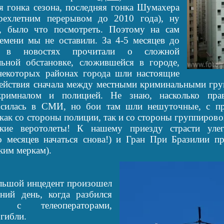
я гонка сезона, последняя гонка Шумахера
трехлетним перерывом до 2010 года), ну
, было что посмотреть. Поэтому на сам
емени мы не оставили. За 4-5 месяцев до
и в новостях прочитали о сложной
ьной обстановке, сложившейся в городе,
некоторых районах города шли настоящие
ействия сначала между местными криминальными гру
римналом и полицией. Не знаю, насколько пра
осилась в СМИ, но бои там шли нешуточные, с пр
 как со стороны полиции, так и со стороны группировок
ские веротолеты! К нашему приезду страсти улег
о месяцев начаться снова!) и Гран При Бразилии п
ким меркам).
ой инцедент произошел
ний день, когда разбился
ет с телеоператорами,
огибли.