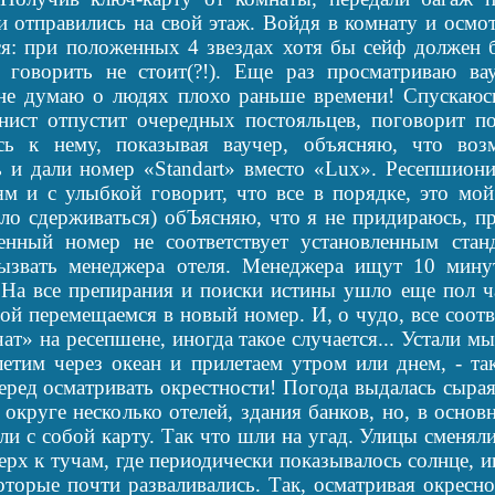
и отправились на свой этаж. Войдя в комнату и осмо
ся: при положенных 4 звездах хотя бы сейф должен 
 говорить не стоит(?!). Еще раз просматриваю вауч
не думаю о людях плохо раньше времени! Спускаюсь
нист отпустит очередных постояльцев, поговорит по
сь к нему, показывая ваучер, объясняю, что воз
 и дали номер «Standart» вместо «Lux». Ресепшиони
ям и с улыбкой говорит, что все в порядке, это мо
ело сдерживаться) обЪясняю, что я не придираюсь, п
енный номер не соответствует установленным станд
ызвать менеджера отеля. Менеджера ищут 10 минут
 На все препирания и поиски истины ушло еще пол ч
ой перемещаемся в новый номер. И, о чудо, все соотв
т» на ресепшене, иногда такое случается... Устали мы
 летим через океан и прилетаем утром или днем, - т
перед осматривать окрестности! Погода выдалась сыра
округе несколько отелей, здания банков, но, в осно
ли с собой карту. Так что шли на угад. Улицы сменял
рх к тучам, где периодически показывалось солнце, и
оторые почти разваливались.
Так, осматривая окресно