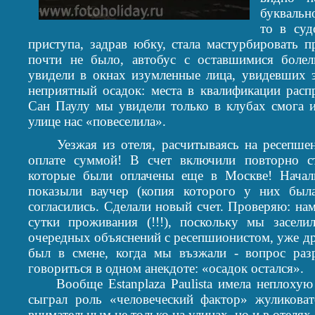
буквально
то в суд
приступа, задрав юбку, стала мастурбировать 
почти не было, автобус с оставшимися боле
увидели в окнах изумленные лица, увидевших э
неприятный осадок: места в квалификации расп
Сан Паулу мы увидели только в клубах смога из
улице нас «повеселила».
Уезжая из отеля, расчитываясь на ресепшене
оплате суммой! В счет включили повторно с
которые были оплачены еще в Москве! Начал
показыли ваучер (копия которого у них был
согласились. Сделали новый счет. Проверяю: н
сутки проживания (!!!), поскольку мы засел
очередных объяснений с ресепшионистом, уже др
был в смене, когда мы възжали - вопрос раз
говориться в одном анекдоте: «осадок остался».
Вообще Estanplaza Paulista имела неплохую р
сыграл роль «человеческий фактор» жуликова
внимательным не только на улицах, но и в отелях.