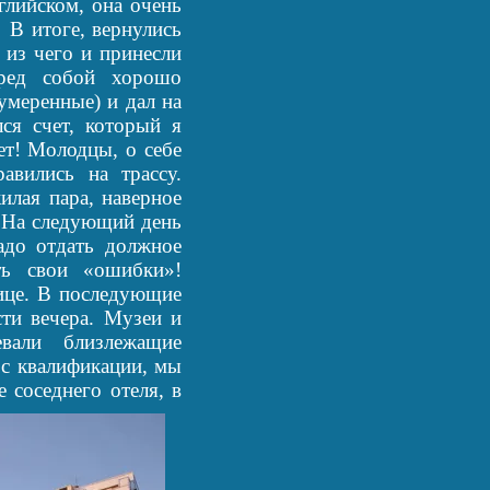
глийском, она очень
.
В итоге, вернулись
 из чего и принесли
еред собой хорошо
умеренные) и дал на
ся счет, который я
ет! Молодцы, о себе
авились на трассу.
илая пара, наверное
. На следующий день
адо отдать должное
ть свои «ошибки»!
нице. В последующие
ти вечера. Музеи и
вали близлежащие
 с квалификации, мы
 соседнего отеля, в