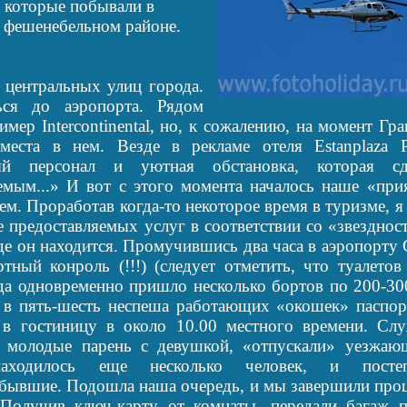
, которые побывали в
м фешенебельном районе.
з центральных улиц города.
ся до аэропорта. Рядом
имер Intercontinental, но, к сожалению, на момент Г
 места в нем. В
езде в рекламе отеля Estanplaza P
ый персонал и уютная обстановка, которая с
емым...» И вот с этого момента началось наше «при
ем. Проработав когда-то некоторое время в туризме, 
е предоставляемых услуг в соответствии со «звезднос
де он находится. Промучившись два часа в аэропорту 
ртный конроль (!!!) (следует отметить, что туалето
гда одновременно пришло несколько бортов по 200-300
 в пять-шесть неспеша работающих «окошек» паспор
в гостиницу в около 10.00 местного времени. Сл
 молодые парень с девушкой, «отпускали» уезжаю
аходилось еще несколько человек, и посте
бывшие. Подошла наша очередь, и мы завершили проц
 Получив ключ-карту от комнаты, передали багаж п