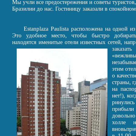
Мы учли все предостережения и советы туристов
Бразилии до нас. Гостиницу заказали в спокойно
Estan
plaza Paulista расположена на одной и
Это удобное место, чтобы быстро добирать
находятся именитые отели известных сетей, напр
заказать
«вежлив
незабыва
этим отел
о качеств
страны, г
на паспо
нет!), ко
ринулись
прибыли 
довольно
холле н
вновьпри
в 11.00.