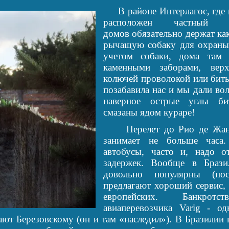
В районе Интерлагос, где н
расположен частный с
домов обязательно держат к
рычащую собаку для охраны
учетом собаки, дома там
каменными заборами, вер
колючей проволокой или бит
позабавила нас и мы дали во
наверное острые углы б
смазаны ядом кураре!
Перелет до Рио де Жане
занимает не больше часа
автобусы, часто и, надо о
задержек. Вообще в Брази
довольно популярны (пос
предлагают хороший сервис,
европейских. Банкротст
авиаперевозчика Varig - о
ют Березовскому (он и там «наследил»). В Бразилии 