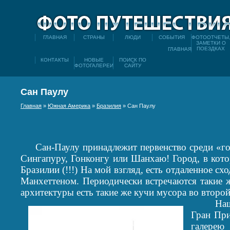
ГЛАВНАЯ
СТРАНЫ
ЛЮДИ
СОБЫТИЯ
ФОТООТЧЕТЫ
ЗАМЕТКИ О
ПОЕЗДКАХ
ГЛАВНАЯ
КОНТАКТЫ
НОВЫЕ
ПОИСК ПО
ФОТОГАЛЕРЕИ
САЙТУ
Сан Паулу
Главная
»
Южная Америка
»
Бразилия
» Сан Паулу
Сан-Паулу принадлежит первенство среди
«го
Сингапуру, Гонконгу или Шанхаю! Город, в кото
Бразилии (!!!) На мой взгляд, есть отдаленное 
Манхеттеном. Периодически встречаются такие
архитектуры есть такие же кучи мусора во второ
Нашей 
Гран При
галере