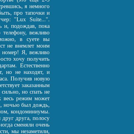
тревшись, я немного
быть, про тапочки и
ер: "Lux Suite...".
 и, подождав, пока
 телефону, вежливо
можно, в суете вы
ст не внемлет моим
й номер! Я, вежливо
росто хочу получить
артам. Естественно
, но не находят, и
аса. Получив новую
етствует заказанным
 сильно, но спать не
ак весь режим может
я, ночью был дождь,
вном, кондоминиумы.
и друг друга, полосу
ногда сменяли очень
сти, мы незаметили,