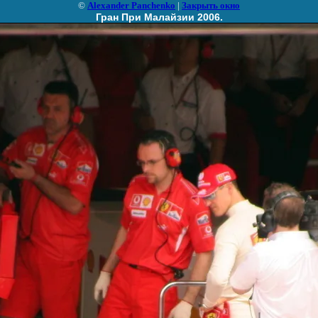
©
Alexander Panchenko
|
Закрыть окно
Гран При Малайзии 2006.